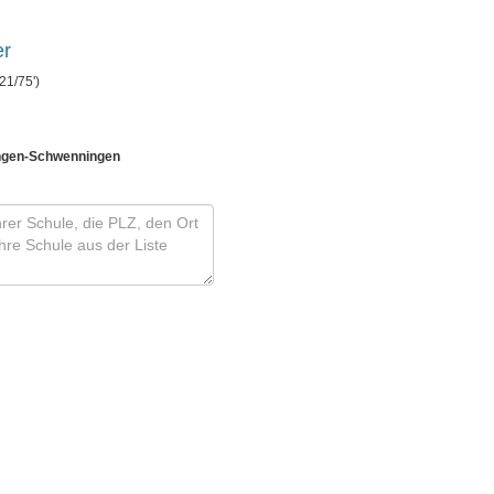
er
21/75')
lingen-Schwenningen